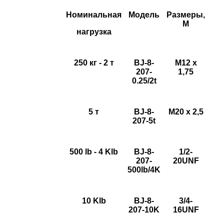
Номинальная
Модель
Размеры,
М
нагрузка
250 кг - 2 т
BJ-8-
M12 x
207-
1,75
0.25/2t
5 т
BJ-8-
M20 x 2,5
207-5t
500 lb - 4 Klb
BJ-8-
1/2-
207-
20UNF
500lb/4K
10 Klb
BJ-8-
3/4-
207-10K
16UNF